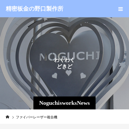
精密板金の野口製作所
わ
く
わ
く
ど
き
ど
き
NoguchisworksNews
ファイバーレーザー複合機