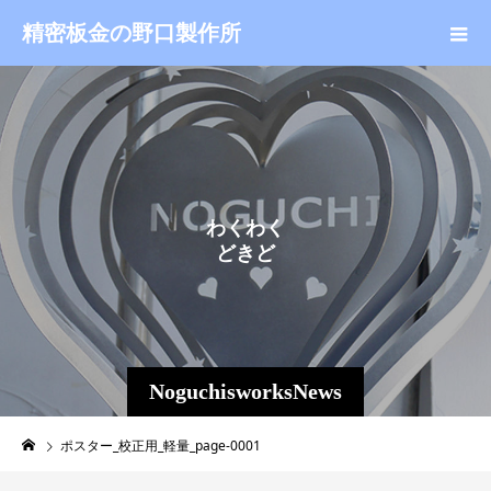
精密板金の野口製作所
わ
く
わ
く
ど
き
ど
き
NoguchisworksNews
ポスター_校正用_軽量_page-0001