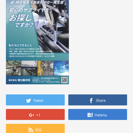
Tweet
Share
+1
Hatena
RSS