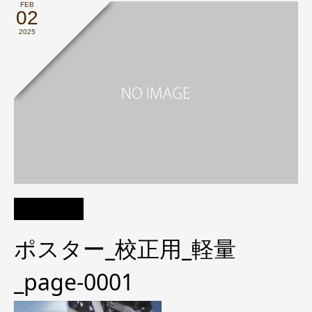
FEB
02
2025
ポスター_校正用_軽量
_page-0001