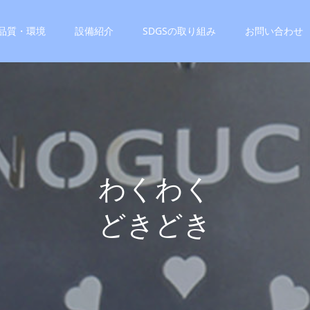
品質・環境
設備紹介
SDGSの取り組み
お問い合わせ
わ
く
わ
く
ど
き
ど
き