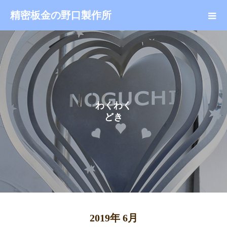
精密板金の野口製作所
わ
く
わ
く
ど
き
ど
2019年 6月