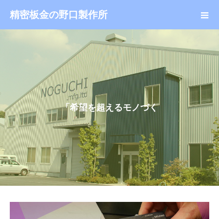
精密板金の野口製作所
「
希
望
を
超
え
る
モ
ノ
づ
く
り
」