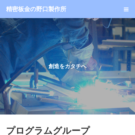
精密板金の野口製作所
創
造
を
カ
タ
チ
へ
プログラムグループ