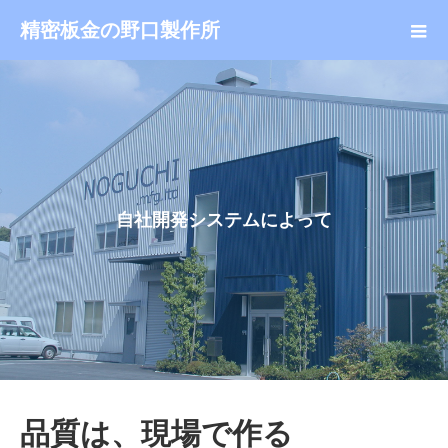
精密板金の野口製作所
自
社
開
発
シ
ス
テ
ム
に
よ
っ
て
品質は、現場で作る