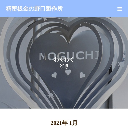
精密板金の野口製作所
わ
く
わ
く
ど
き
ど
2021年 1月