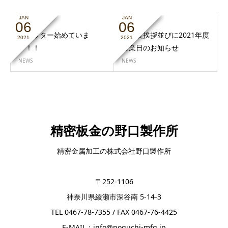
JAN
JAN
06
06
ツイッター始めていま
新年度挨拶並びに2021年度
2021
2021
す！！
営業日のお知らせ
NEWS
NEWS
精密板金の野口製作所
精密金属加工の株式会社野口製作所
〒252-1106
神奈川県綾瀬市深谷南 5-14-3
TEL 0467-78-7355 / FAX 0467-76-4425
E-MAIL：info@noguchi-mfg.jp