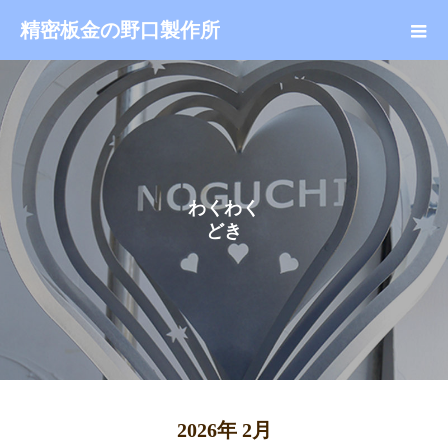
精密板金の野口製作所
わ
く
わ
く
ど
き
ど
2026年 2月