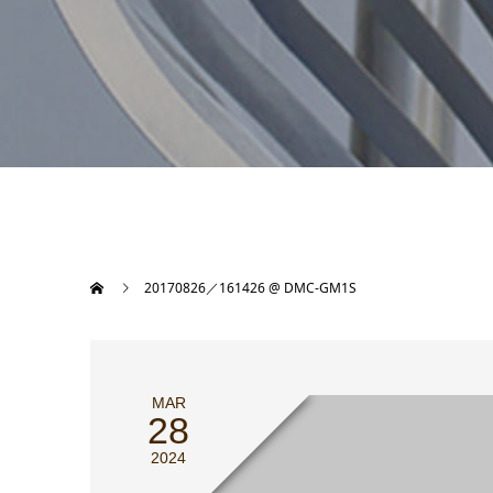
20170826／161426 @ DMC-GM1S
MAR
28
2024