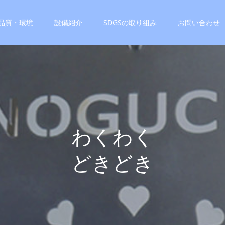
品質・環境
設備紹介
SDGSの取り組み
お問い合わせ
わ
く
わ
く
ど
き
ど
き