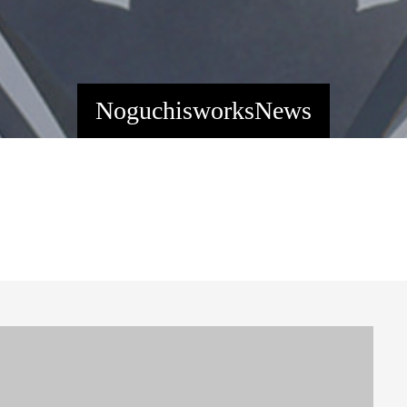
NoguchisworksNews