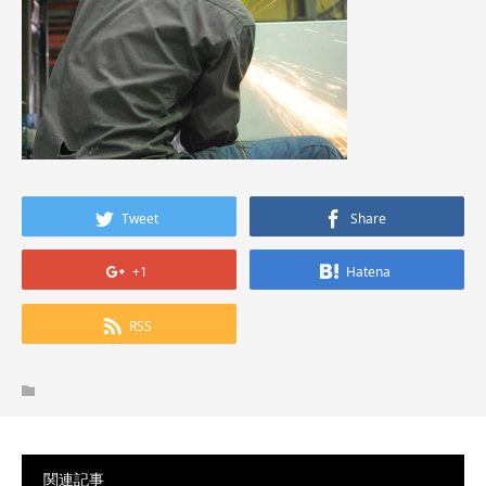
Tweet
Share
+1
Hatena
RSS
関連記事