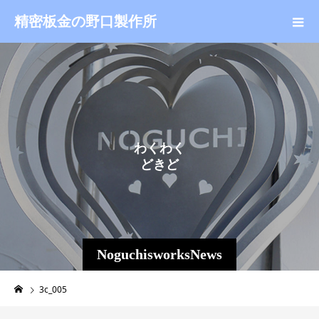
精密板金の野口製作所
わ
く
わ
く
ど
き
ど
き
NoguchisworksNews
3c_005