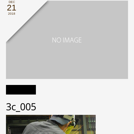
DEC
21
2018
3c_005