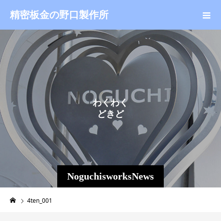
精密板金の野口製作所
わ
く
わ
く
ど
き
ど
き
NoguchisworksNews
4ten_001