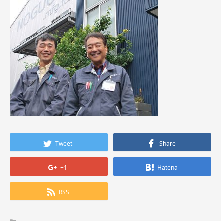
Tweet
Share
+1
Hatena
RSS