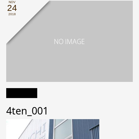
NOV
24
2018
4ten_001