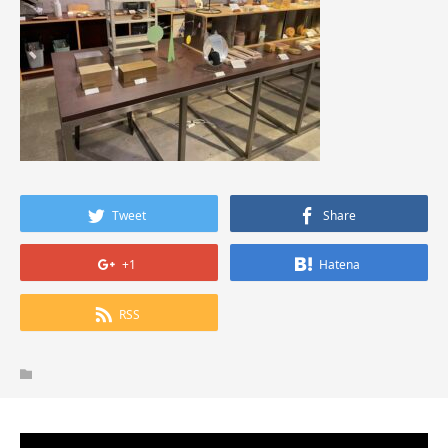
Tweet
Share
+1
Hatena
RSS