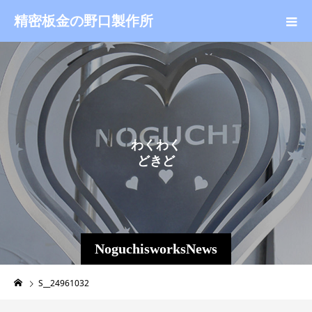
精密板金の野口製作所
わ
く
わ
く
ど
き
ど
き
NoguchisworksNews
S__24961032