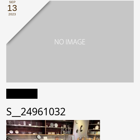
SEP
13
2023
S__24961032