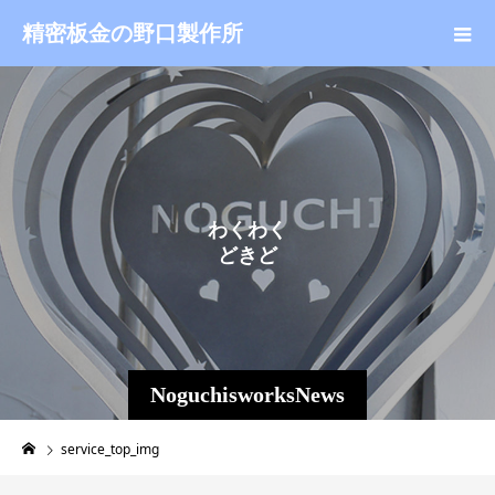
精密板金の野口製作所
わ
く
わ
く
ど
き
ど
き
NoguchisworksNews
service_top_img