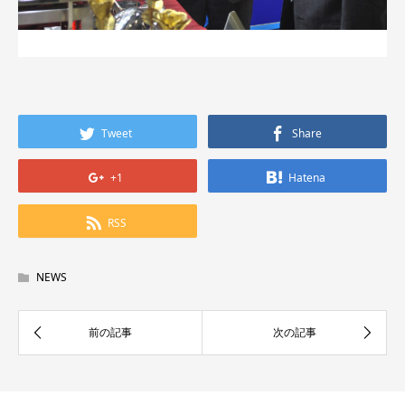
Tweet
Share
+1
Hatena
RSS
NEWS