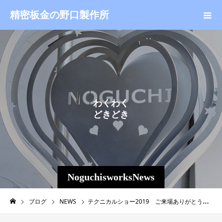
精密板金の野口製作所
わ
く
わ
く
ど
き
ど
き
NoguchisworksNews
ブログ
NEWS
テクニカルショー2019 ご来場ありがとうございました